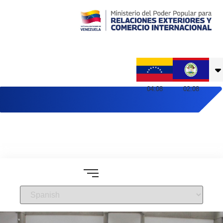
Embajada de Venezuela en Belice
04
:
08
02
:
08