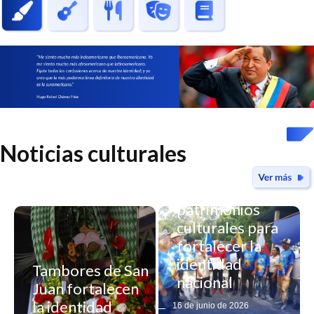
Noticias culturales
Yaracuy declara
nuevos
patrimonios
culturales para
fortalecer la
identidad
Tambores de San
nacional
Juan fortalecen
Registro
la identidad
16 de junio de 2026
artesanal