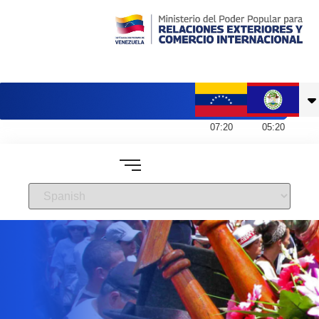
Embajada de Venezuela en Belice
07
:
20
05
:
20