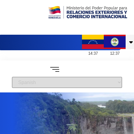
Embajada de Venezuela en Belice
14
:
37
12
:
37