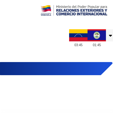
Embajada de Venezuela en Belice
03
:
45
01
:
45