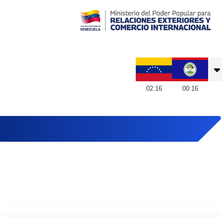
Embajada de Venezuela en Belice
02
:
16
00
:
16