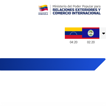
Embajada de Venezuela en Belice
04
:
20
02
:
20