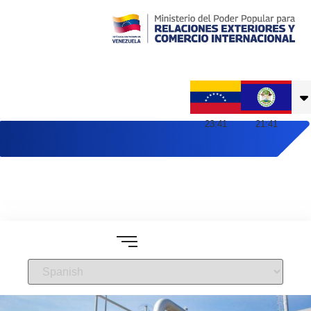
Embajada de Venezuela en Belice
23
:
41
21
:
41