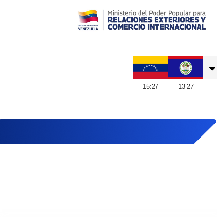
Embajada de Venezuela en Belice
15
:
27
13
:
27