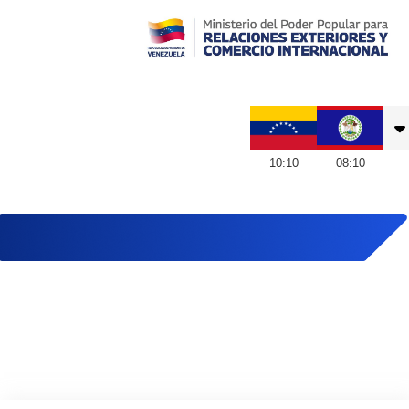
Embajada de Venezuela en Belice
10
:
10
08
:
10