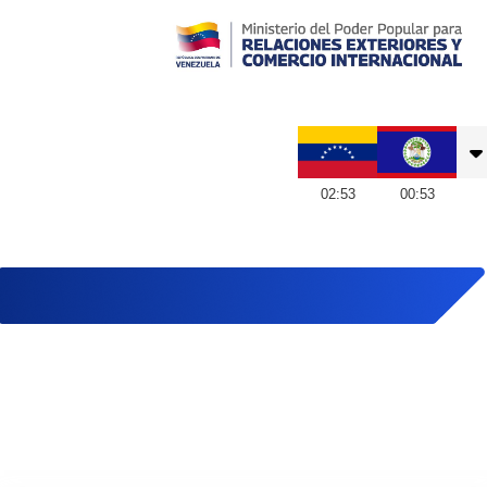
Embajada de Venezuela en Belice
02
:
53
00
:
53